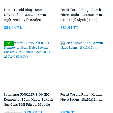
Ferrit Toroid Ring - Demir
Ferrit Toroid Ring - Demir
Nüve Bobin - 33x20x15mm -
Nüve Bobin - 33x20x11mm -
Açık Yeşil Siyah (Outlet)
Açık Yeşil Siyah (Outlet)
381,44 TL
381,44 TL
%2
Schaffner FN9222R-3-06 IEC
Ferrit Toroid Ring - Kömür
Konnektör 30cm Kablo Soketli
Nüve Bobin - 18x10x12mm
Güç Giriş EMI Filtresi Modülü
3A 250VAC 50/60Hz
286,08 TL
278,93 TL
95,36 TL