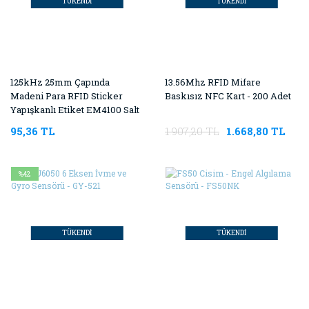
TÜKENDİ
TÜKENDİ
125kHz 25mm Çapında
13.56Mhz RFID Mifare
Madeni Para RFID Sticker
Baskısız NFC Kart - 200 Adet
Yapışkanlı Etiket EM4100 Salt
Okunur - 10 Adet
95,36 TL
1.907,20 TL
1.668,80 TL
%42
TÜKENDİ
TÜKENDİ