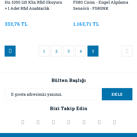
Hz-1050 125 Khz Rfid Okuyucu
FS80 Cisim - Engel Algılama
+ 1 Adet Rfid Anahtarlık
Sensörü - FS80NK
333,76 TL
1.163,71 TL
1
2
3
4
5
Bülten Başlığı
EKLE
Bizi Takip Edin