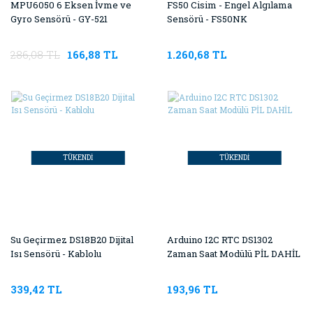
MPU6050 6 Eksen İvme ve
FS50 Cisim - Engel Algılama
Gyro Sensörü - GY-521
Sensörü - FS50NK
286,08 TL
166,88 TL
1.260,68 TL
TÜKENDİ
TÜKENDİ
Su Geçirmez DS18B20 Dijital
Arduino I2C RTC DS1302
Isı Sensörü - Kablolu
Zaman Saat Modülü PİL DAHİL
339,42 TL
193,96 TL