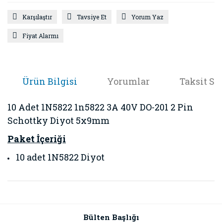
Karşılaştır
Tavsiye Et
Yorum Yaz
Fiyat Alarmı
Ürün Bilgisi
Yorumlar
Taksit Se
10 Adet 1N5822 1n5822 3A 40V DO-201 2 Pin
Schottky Diyot 5x9mm
Paket İçeriği
10 adet 1N5822 Diyot
Bu ürünün fiyat bilgisi, resim, ürün açıklamalarında ve diğer
konularda yetersiz gördüğünüz noktaları öneri formunu
Bu ürüne ilk yorumu siz yapın!
kullanarak tarafımıza iletebilirsiniz.
Görüş ve önerileriniz için teşekkür ederiz.
Bülten Başlığı