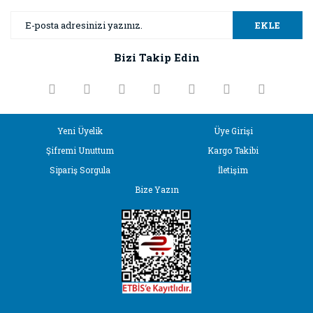
Yorum Yaz
Ürün resmi kalitesiz, bozuk veya görüntülenemiyor.
EKLE
Ürün açıklamasında eksik bilgiler bulunuyor.
Bizi Takip Edin
Ürün bilgilerinde hatalar bulunuyor.
Ürün fiyatı diğer sitelerden daha pahalı.
Bu ürüne benzer farklı alternatifler olmalı.
Yeni Üyelik
Üye Girişi
Şifremi Unuttum
Kargo Takibi
Sipariş Sorgula
İletişim
Bize Yazın
Gönder