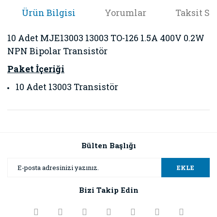
Ürün Bilgisi
Yorumlar
Taksit Se
10 Adet MJE13003 13003 TO-126 1.5A 400V 0.2W
NPN Bipolar Transistör
Paket İçeriği
10 Adet 13003 Transistör
Bu ürünün fiyat bilgisi, resim, ürün açıklamalarında ve diğer
konularda yetersiz gördüğünüz noktaları öneri formunu
Bu ürüne ilk yorumu siz yapın!
kullanarak tarafımıza iletebilirsiniz.
Görüş ve önerileriniz için teşekkür ederiz.
Bülten Başlığı
Yorum Yaz
Ürün resmi kalitesiz, bozuk veya görüntülenemiyor.
EKLE
Ürün açıklamasında eksik bilgiler bulunuyor.
Bizi Takip Edin
Ürün bilgilerinde hatalar bulunuyor.
Ürün fiyatı diğer sitelerden daha pahalı.