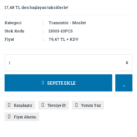
17,48 TL den başlayan taksitlerle!
Kategori
Transistör - Mosfet
Stok Kodu
13003-10PCS
Fiyat
79,47 TL + KDV
SEPETE EKLE
Karşılaştır
Tavsiye Et
Yorum Yaz
Fiyat Alarmı