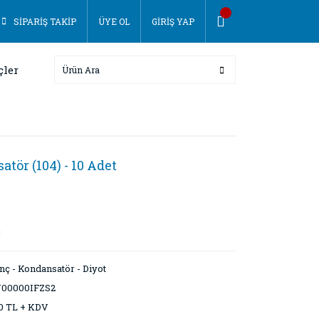
SİPARİŞ TAKİP
ÜYE OL
GİRİŞ YAP
çler
tör (104) - 10 Adet
!
nç - Kondansatör - Diyot
00000IFZS2
10 TL + KDV