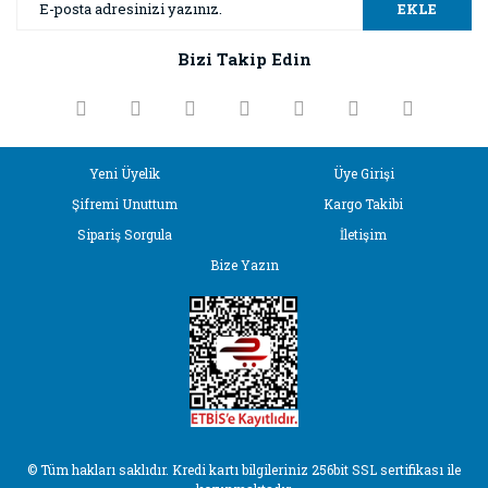
Ürün resmi kalitesiz, bozuk veya görüntülenemiyor.
EKLE
Ürün açıklamasında eksik bilgiler bulunuyor.
Bizi Takip Edin
Ürün bilgilerinde hatalar bulunuyor.
Ürün fiyatı diğer sitelerden daha pahalı.
Bu ürüne benzer farklı alternatifler olmalı.
Yeni Üyelik
Üye Girişi
Şifremi Unuttum
Kargo Takibi
Sipariş Sorgula
İletişim
Bize Yazın
Gönder
© Tüm hakları saklıdır. Kredi kartı bilgileriniz 256bit SSL sertifikası ile