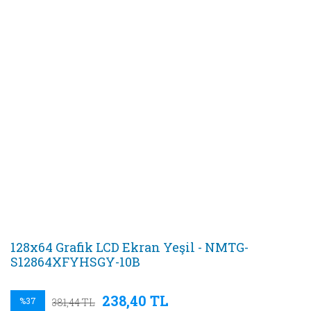
128x64 Grafik LCD Ekran Yeşil - NMTG-
S12864XFYHSGY-10B
238,40 TL
%37
381,44 TL