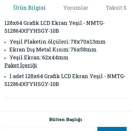
Ürün Bilgisi
Yorumlar
Taksit Se
128x64 Grafik LCD Ekran Yeşil - NMTG-
S12864XFYHSGY-10B
Yeşil Plaketin ölçüleri: 78x70x13mm
Ekran Dış Metal Kısım: 76x58mm
Yeşil Ekran: 62x44mm
Paket İçeriği
1 adet
128x64 Grafik LCD Ekran Yeşil - NMTG-
S12864XFYHSGY-10B
Bu ürünün fiyat bilgisi, resim, ürün açıklamalarında ve diğer
konularda yetersiz gördüğünüz noktaları öneri formunu
Bu ürüne ilk yorumu siz yapın!
kullanarak tarafımıza iletebilirsiniz.
Görüş ve önerileriniz için teşekkür ederiz.
Bülten Başlığı
Yorum Yaz