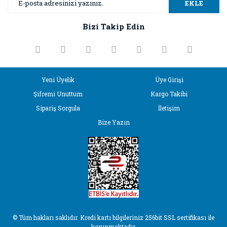
Ürün resmi kalitesiz, bozuk veya görüntülenemiyor.
EKLE
Ürün açıklamasında eksik bilgiler bulunuyor.
Bizi Takip Edin
Ürün bilgilerinde hatalar bulunuyor.
Ürün fiyatı diğer sitelerden daha pahalı.
Bu ürüne benzer farklı alternatifler olmalı.
Yeni Üyelik
Üye Girişi
Şifremi Unuttum
Kargo Takibi
Sipariş Sorgula
İletişim
Bize Yazın
Gönder
© Tüm hakları saklıdır. Kredi kartı bilgileriniz 256bit SSL sertifikası ile
korunmaktadır.