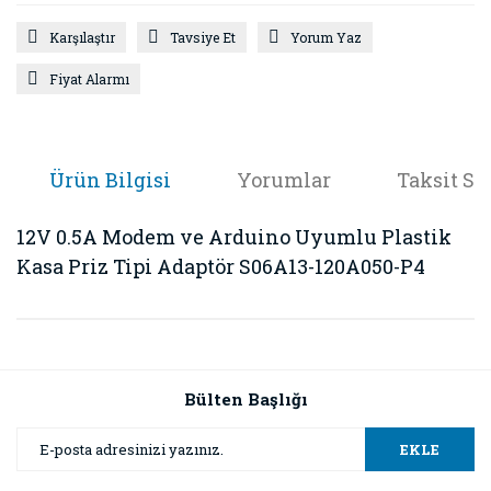
Karşılaştır
Tavsiye Et
Yorum Yaz
Fiyat Alarmı
Ürün Bilgisi
Yorumlar
Taksit Se
12V 0.5A Modem ve Arduino Uyumlu Plastik
Kasa Priz Tipi Adaptör S06A13-120A050-P4
Bu ürünün fiyat bilgisi, resim, ürün açıklamalarında ve diğer
konularda yetersiz gördüğünüz noktaları öneri formunu
Bu ürüne ilk yorumu siz yapın!
kullanarak tarafımıza iletebilirsiniz.
Görüş ve önerileriniz için teşekkür ederiz.
Bülten Başlığı
Yorum Yaz
Ürün resmi kalitesiz, bozuk veya görüntülenemiyor.
EKLE
Ürün açıklamasında eksik bilgiler bulunuyor.