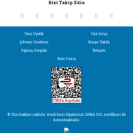
Bizi Takip Edin
Ürün bilgilerinde hatalar bulunuyor.
Ürün fiyatı diğer sitelerden daha pahalı.
Bu ürüne benzer farklı alternatifler olmalı.
Yeni Üyelik
Üye Girişi
Şifremi Unuttum
Kargo Takibi
Sipariş Sorgula
İletişim
Bize Yazın
Gönder
© Tüm hakları saklıdır. Kredi kartı bilgileriniz 256bit SSL sertifikası ile
korunmaktadır.