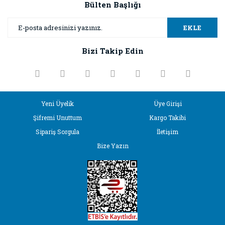
Görüş ve önerileriniz için teşekkür ederiz.
Bülten Başlığı
Yorum Yaz
Ürün resmi kalitesiz, bozuk veya görüntülenemiyor.
EKLE
Ürün açıklamasında eksik bilgiler bulunuyor.
Bizi Takip Edin
Ürün bilgilerinde hatalar bulunuyor.
Ürün fiyatı diğer sitelerden daha pahalı.
Bu ürüne benzer farklı alternatifler olmalı.
Yeni Üyelik
Üye Girişi
Şifremi Unuttum
Kargo Takibi
Sipariş Sorgula
İletişim
Bize Yazın
Gönder