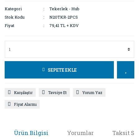
Kategori
Tekerlek - Hub
Stok Kodu
N20TKR-2PCS
Fiyat
79,41 TL + KDV
SEPETE EKLE
Karşılaştır
Tavsiye Et
Yorum Yaz
Fiyat Alarmı
Ürün Bilgisi
Yorumlar
Taksit Se