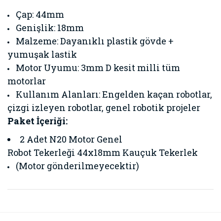
Çap: 44mm
Genişlik: 18mm
Malzeme: Dayanıklı plastik gövde +
yumuşak lastik
Motor Uyumu: 3mm D kesit milli tüm
motorlar
Kullanım Alanları: Engelden kaçan robotlar,
çizgi izleyen robotlar, genel robotik projeler
Paket İçeriği:
2 Adet N20 Motor Genel
Robot Tekerleği 44x18mm Kauçuk Tekerlek
(Motor gönderilmeyecektir)
Bu ürünün fiyat bilgisi, resim, ürün açıklamalarında ve diğer
konularda yetersiz gördüğünüz noktaları öneri formunu
Bu ürüne ilk yorumu siz yapın!
kullanarak tarafımıza iletebilirsiniz.