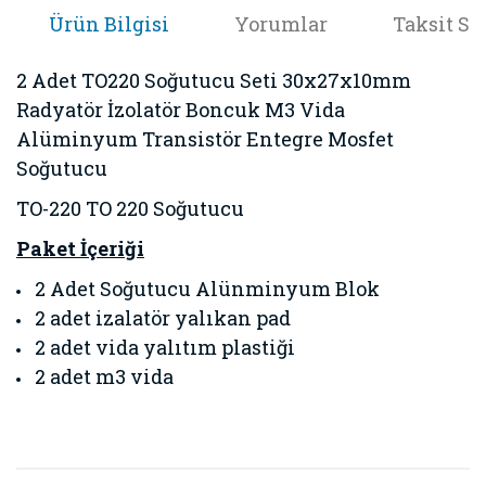
Ürün Bilgisi
Yorumlar
Taksit Se
2 Adet TO220 Soğutucu Seti 30x27x10mm
Radyatör İzolatör Boncuk M3 Vida
Alüminyum Transistör Entegre Mosfet
Soğutucu
TO-220 TO 220 Soğutucu
Paket İçeriği
2 Adet Soğutucu Alünminyum Blok
2 adet izalatör yalıkan pad
2 adet vida yalıtım plastiği
2 adet m3 vida
Bu ürünün fiyat bilgisi, resim, ürün açıklamalarında ve diğer