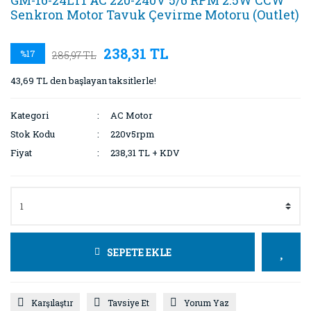
GM-16-24LT1 AC 220-240V 5/6 RPM 2.5W CCW
Senkron Motor Tavuk Çevirme Motoru (Outlet)
238,31 TL
%17
285,97 TL
43,69 TL den başlayan taksitlerle!
Kategori
AC Motor
Stok Kodu
220v5rpm
Fiyat
238,31 TL + KDV
SEPETE EKLE
Karşılaştır
Tavsiye Et
Yorum Yaz