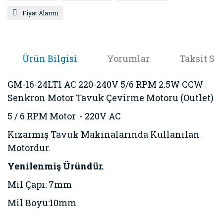
Fiyat Alarmı
Ürün Bilgisi
Yorumlar
Taksit Se
GM-16-24LT1 AC 220-240V 5/6 RPM 2.5W CCW
Senkron Motor Tavuk Çevirme Motoru (Outlet)
5 / 6 RPM Motor - 220V AC
Kızarmış Tavuk Makinalarında Kullanılan
Motordur.
Yenilenmiş Üründür.
Mil Çapı: 7mm
Mil Boyu:10mm