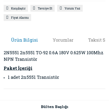
Karşılaştır
Tavsiye Et
Yorum Yaz
Fiyat Alarmı
Ürün Bilgisi
Yorumlar
Taksit Se
2N5551 2n5551 TO-92 0.6A 180V 0.625W 100Mhz
NPN Transistör
Paket İçeriği
1 adet 2n5551 Transistör
Bu ürünün fiyat bilgisi, resim, ürün açıklamalarında ve diğer
konularda yetersiz gördüğünüz noktaları öneri formunu
Bu ürüne ilk yorumu siz yapın!
kullanarak tarafımıza iletebilirsiniz.
Görüş ve önerileriniz için teşekkür ederiz.
Bülten Başlığı