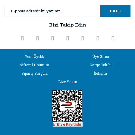
Yorum Yaz
Ürün resmi kalitesiz, bozuk veya görüntülenemiyor.
EKLE
Ürün açıklamasında eksik bilgiler bulunuyor.
Bizi Takip Edin
Ürün bilgilerinde hatalar bulunuyor.
Ürün fiyatı diğer sitelerden daha pahalı.
Bu ürüne benzer farklı alternatifler olmalı.
Yeni Üyelik
Üye Girişi
Şifremi Unuttum
Kargo Takibi
Sipariş Sorgula
İletişim
Bize Yazın
Gönder