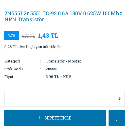
2N5551 2n5551 TO-92 0.6A 180V 0.625W 100Mhz
NPN Transistör
1,43 TL
%70
4,77 TL
0,26 TL den başlayan taksitlerle!
Kategori
Transistör - Mosfet
Stok Kodu
2n5551
Fiyat
3,98 TL + KDV
SEPETE EKLE