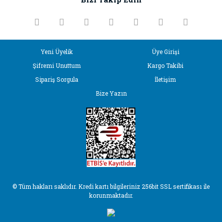
Ürün bilgilerinde hatalar bulunuyor.
Ürün fiyatı diğer sitelerden daha pahalı.
Bu ürüne benzer farklı alternatifler olmalı.
Yeni Üyelik
Üye Girişi
Şifremi Unuttum
Kargo Takibi
Sipariş Sorgula
İletişim
Bize Yazın
Gönder
© Tüm hakları saklıdır. Kredi kartı bilgileriniz 256bit SSL sertifikası ile
korunmaktadır.