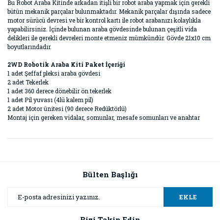
Bu Robot Araba Kitinde arkadan itişli bir robot araba yapmak için gerekli
bütün mekanik parçalar bulunmaktadır. Mekanik parçalar dışında sadece
motor sürücü devresi ve bir kontrol kartı ile robot arabanızı kolaylıkla
yapabilirsiniz. İçinde bulunan araba gövdesinde bulunan çeşitli vida
delikleri ile gerekli devreleri monte etmeniz mümkündür. Gövde 21x10 cm
boyutlarındadır.
2WD Robotik Araba Kiti Paket İçeriği
1 adet Şeffaf pleksi araba gövdesi
2 adet Tekerlek
1 adet 360 derece dönebilir ön tekerlek
1 adet Pil yuvası (4lü kalem pil)
2 adet Motor ünitesi (90 derece Redüktörlü)
Montaj için gereken vidalar, somunlar, mesafe somunları ve anahtar
Bu ürünün fiyat bilgisi, resim, ürün açıklamalarında ve diğer
konularda yetersiz gördüğünüz noktaları öneri formunu
Bu ürüne ilk yorumu siz yapın!
kullanarak tarafımıza iletebilirsiniz.
Görüş ve önerileriniz için teşekkür ederiz.
Bülten Başlığı
Yorum Yaz
Ürün resmi kalitesiz, bozuk veya görüntülenemiyor.
EKLE
Ürün açıklamasında eksik bilgiler bulunuyor.
Bizi Takip Edin