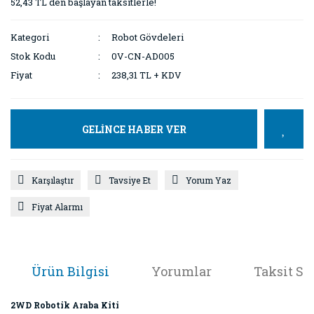
52,43 TL den başlayan taksitlerle!
Kategori
Robot Gövdeleri
Stok Kodu
0V-CN-AD005
Fiyat
238,31 TL + KDV
GELİNCE HABER VER
Karşılaştır
Tavsiye Et
Yorum Yaz
Fiyat Alarmı
Ürün Bilgisi
Yorumlar
Taksit Se
2WD Robotik Araba Kiti