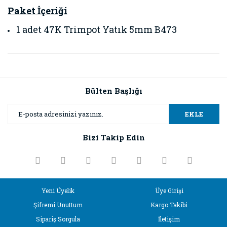
Paket İçeriği
1 adet 47K Trimpot Yatık 5mm B473
Bu ürünün fiyat bilgisi, resim, ürün açıklamalarında ve diğer
konularda yetersiz gördüğünüz noktaları öneri formunu
Bu ürüne ilk yorumu siz yapın!
kullanarak tarafımıza iletebilirsiniz.
Görüş ve önerileriniz için teşekkür ederiz.
Bülten Başlığı
Yorum Yaz
Ürün resmi kalitesiz, bozuk veya görüntülenemiyor.
EKLE
Ürün açıklamasında eksik bilgiler bulunuyor.
Bizi Takip Edin
Ürün bilgilerinde hatalar bulunuyor.
Ürün fiyatı diğer sitelerden daha pahalı.
Bu ürüne benzer farklı alternatifler olmalı.
Yeni Üyelik
Üye Girişi
Şifremi Unuttum
Kargo Takibi
Sipariş Sorgula
İletişim