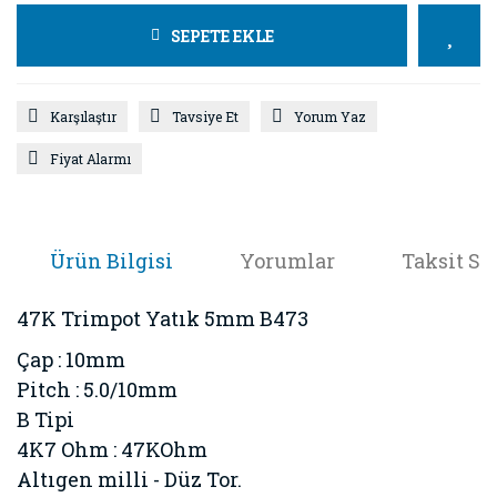
SEPETE EKLE
Karşılaştır
Tavsiye Et
Yorum Yaz
Fiyat Alarmı
Ürün Bilgisi
Yorumlar
Taksit Se
47K Trimpot Yatık 5mm B473
Çap : 10mm
Pitch : 5.0/10mm
B Tipi
4K7 Ohm : 47KOhm
Altıgen milli - Düz Tor.