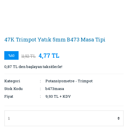
47K Trimpot Yatık 5mm B473 Masa Tipi
4,77 TL
%60
11,92 TL
0,87 TL den başlayan taksitlerle!
Kategori
Potansiyometre - Trimpot
Stok Kodu
b473masa
Fiyat
9,93 TL + KDV