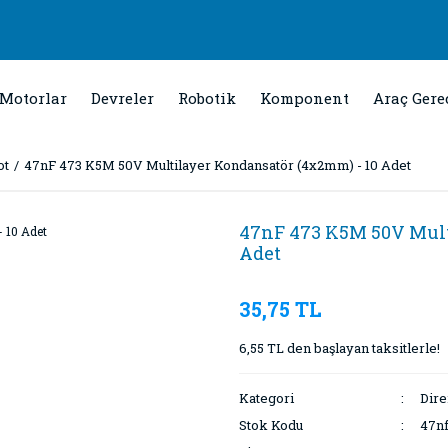
Motorlar
Devreler
Robotik
Komponent
Araç Gere
ot
47nF 473 K5M 50V Multilayer Kondansatör (4x2mm) - 10 Adet
47nF 473 K5M 50V Mult
Adet
35,75 TL
6,55 TL den başlayan taksitlerle!
Kategori
Dire
Stok Kodu
47n