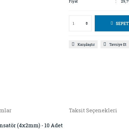
Fiyat
29,7
SEPET
Karşılaştır
Tavsiye Et
mlar
Taksit Seçenekleri
satör (4x2mm) - 10 Adet