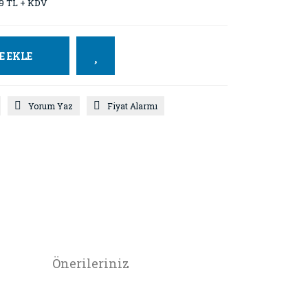
9 TL + KDV
E EKLE
Yorum Yaz
Fiyat Alarmı
Önerileriniz