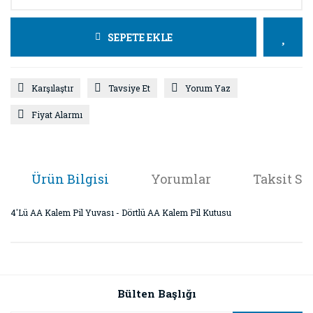
SEPETE EKLE
Karşılaştır
Tavsiye Et
Yorum Yaz
Fiyat Alarmı
Ürün Bilgisi
Yorumlar
Taksit Se
4'Lü AA Kalem Pil Yuvası - Dörtlü AA Kalem Pil Kutusu
Bu ürünün fiyat bilgisi, resim, ürün açıklamalarında ve diğer
konularda yetersiz gördüğünüz noktaları öneri formunu
Bu ürüne ilk yorumu siz yapın!
kullanarak tarafımıza iletebilirsiniz.
Görüş ve önerileriniz için teşekkür ederiz.
Bülten Başlığı
Yorum Yaz