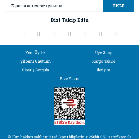
Ürün resmi kalitesiz, bozuk veya görüntülenemiyor.
EKLE
Ürün açıklamasında eksik bilgiler bulunuyor.
Bizi Takip Edin
Ürün bilgilerinde hatalar bulunuyor.
Ürün fiyatı diğer sitelerden daha pahalı.
Bu ürüne benzer farklı alternatifler olmalı.
Yeni Üyelik
Üye Girişi
Şifremi Unuttum
Kargo Takibi
Sipariş Sorgula
İletişim
Bize Yazın
Gönder
© Tüm hakları saklıdır. Kredi kartı bilgileriniz 256bit SSL sertifikası ile