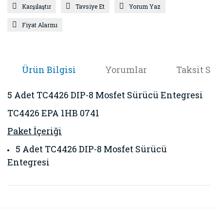
Karşılaştır
Tavsiye Et
Yorum Yaz
Fiyat Alarmı
Ürün Bilgisi
Yorumlar
Taksit Se
5 Adet TC4426 DIP-8 Mosfet Sürücü Entegresi
TC4426 EPA 1HB 0741
Paket İçeriği
5 Adet TC4426 DIP-8 Mosfet Sürücü
Entegresi
Bu ürünün fiyat bilgisi, resim, ürün açıklamalarında ve diğer
konularda yetersiz gördüğünüz noktaları öneri formunu
Bu ürüne ilk yorumu siz yapın!
kullanarak tarafımıza iletebilirsiniz.
Görüş ve önerileriniz için teşekkür ederiz.