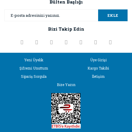
Bülten Başlığı
Yorum Yaz
Ürün resmi kalitesiz, bozuk veya görüntülenemiyor.
EKLE
Ürün açıklamasında eksik bilgiler bulunuyor.
Bizi Takip Edin
Ürün bilgilerinde hatalar bulunuyor.
Ürün fiyatı diğer sitelerden daha pahalı.
Bu ürüne benzer farklı alternatifler olmalı.
Yeni Üyelik
Üye Girişi
Şifremi Unuttum
Kargo Takibi
Sipariş Sorgula
İletişim
Bize Yazın
Gönder