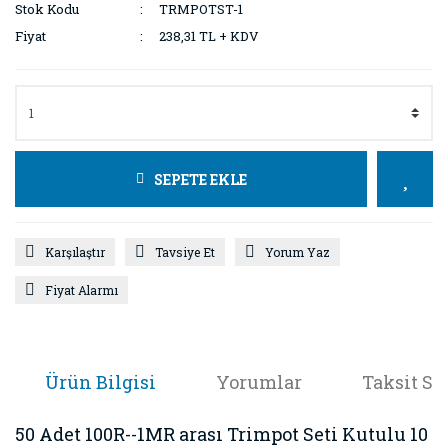
Stok Kodu
TRMPOTST-1
Fiyat
238,31 TL + KDV
SEPETE EKLE
Karşılaştır
Tavsiye Et
Yorum Yaz
Fiyat Alarmı
Ürün Bilgisi
Yorumlar
Taksit Se
50 Adet 100R--1MR arası Trimpot Seti Kutulu 10