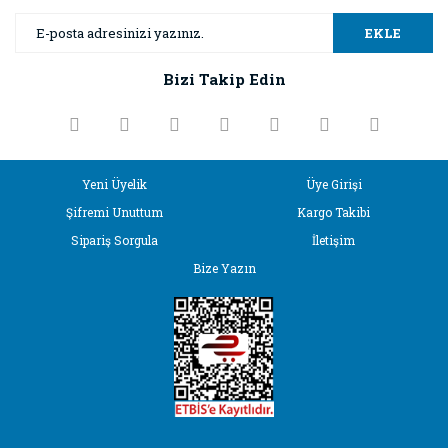
Yorum Yaz
Ürün resmi kalitesiz, bozuk veya görüntülenemiyor.
EKLE
Ürün açıklamasında eksik bilgiler bulunuyor.
Bizi Takip Edin
Ürün bilgilerinde hatalar bulunuyor.
Ürün fiyatı diğer sitelerden daha pahalı.
Bu ürüne benzer farklı alternatifler olmalı.
Yeni Üyelik
Üye Girişi
Şifremi Unuttum
Kargo Takibi
Sipariş Sorgula
İletişim
Bize Yazın
Gönder