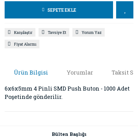
SEPETE EKLE
Karşılaştır
Tavsiye Et
Yorum Yaz
Fiyat Alarmı
Ürün Bilgisi
Yorumlar
Taksit Se
6x6x5mm 4 Pinli SMD Push Buton - 1000 Adet
Poşetinde gönderilir.
Bu ürünün fiyat bilgisi, resim, ürün açıklamalarında ve diğer
konularda yetersiz gördüğünüz noktaları öneri formunu
Bu ürüne ilk yorumu siz yapın!
kullanarak tarafımıza iletebilirsiniz.
Görüş ve önerileriniz için teşekkür ederiz.
Bülten Başlığı