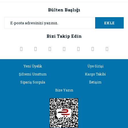
kullanarak tarafımıza iletebilirsiniz.
Görüş ve önerileriniz için teşekkür ederiz.
Bülten Başlığı
Yorum Yaz
Ürün resmi kalitesiz, bozuk veya görüntülenemiyor.
EKLE
Ürün açıklamasında eksik bilgiler bulunuyor.
Bizi Takip Edin
Ürün bilgilerinde hatalar bulunuyor.
Ürün fiyatı diğer sitelerden daha pahalı.
Bu ürüne benzer farklı alternatifler olmalı.
Yeni Üyelik
Üye Girişi
Şifremi Unuttum
Kargo Takibi
Sipariş Sorgula
İletişim
Bize Yazın
Gönder