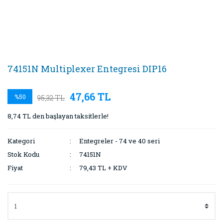
74151N Multiplexer Entegresi DIP16
47,66 TL
%50
95,32 TL
8,74 TL den başlayan taksitlerle!
Kategori
Entegreler - 74 ve 40 seri
Stok Kodu
74151N
Fiyat
79,43 TL + KDV