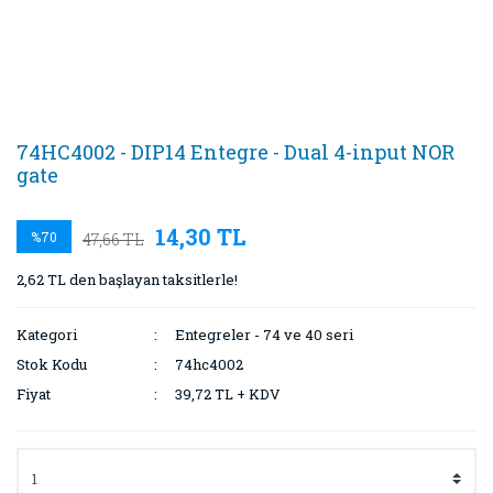
74HC4002 - DIP14 Entegre - Dual 4-input NOR
gate
14,30 TL
%70
47,66 TL
2,62 TL den başlayan taksitlerle!
Kategori
Entegreler - 74 ve 40 seri
Stok Kodu
74hc4002
Fiyat
39,72 TL + KDV