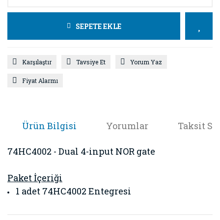
SEPETE EKLE
Karşılaştır
Tavsiye Et
Yorum Yaz
Fiyat Alarmı
Ürün Bilgisi
Yorumlar
Taksit Se
74HC4002 - Dual 4-input NOR gate
Paket İçeriği
1 adet 74HC4002 Entegresi
Bu ürünün fiyat bilgisi, resim, ürün açıklamalarında ve diğer