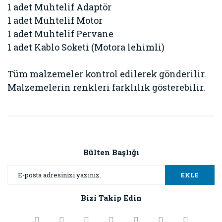
1 adet Muhtelif Adaptör
1 adet Muhtelif Motor
1 adet Muhtelif Pervane
1 adet Kablo Soketi (Motora lehimli)
Tüm malzemeler kontrol edilerek gönderilir.
Malzemelerin renkleri farklılık gösterebilir.
Bu ürünün fiyat bilgisi, resim, ürün açıklamalarında ve diğer
konularda yetersiz gördüğünüz noktaları öneri formunu
Bu ürüne ilk yorumu siz yapın!
kullanarak tarafımıza iletebilirsiniz.
Görüş ve önerileriniz için teşekkür ederiz.
Bülten Başlığı
Yorum Yaz
Ürün resmi kalitesiz, bozuk veya görüntülenemiyor.
EKLE
Ürün açıklamasında eksik bilgiler bulunuyor.
Bizi Takip Edin
Ürün bilgilerinde hatalar bulunuyor.
Ürün fiyatı diğer sitelerden daha pahalı.