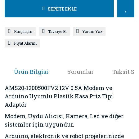
SEPETE EKLE
Karşılaştır
Tavsiye Et
Yorum Yaz
Fiyat Alarmı
Ürün Bilgisi
Yorumlar
Taksit Se
AMS20-1200500FV2 12V 0.5A Modem ve
Arduino Uyumlu Plastik Kasa Priz Tipi
Adaptör
Modem, Uydu Alıcısı, Kamera, Led ve diğer
sistemler için uygundur.
Arduino, elektronik ve robot projelerinizde