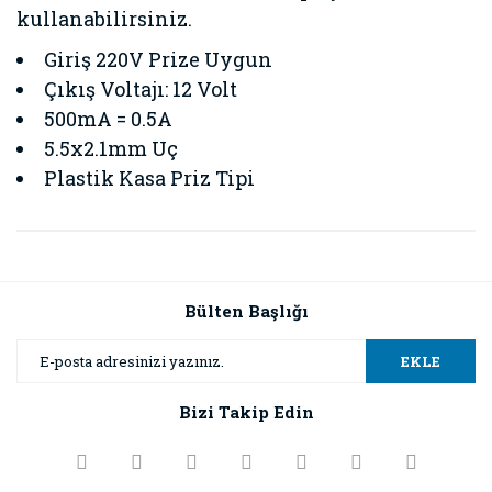
kullanabilirsiniz.
Giriş 220V Prize Uygun
Çıkış Voltajı: 12 Volt
500mA = 0.5A
5.5x2.1mm Uç
Plastik Kasa Priz Tipi
Bu ürünün fiyat bilgisi, resim, ürün açıklamalarında ve diğer
konularda yetersiz gördüğünüz noktaları öneri formunu
Bu ürüne ilk yorumu siz yapın!
kullanarak tarafımıza iletebilirsiniz.
Görüş ve önerileriniz için teşekkür ederiz.
Bülten Başlığı
Yorum Yaz
Ürün resmi kalitesiz, bozuk veya görüntülenemiyor.
EKLE
Ürün açıklamasında eksik bilgiler bulunuyor.
Bizi Takip Edin
Ürün bilgilerinde hatalar bulunuyor.
Ürün fiyatı diğer sitelerden daha pahalı.
Bu ürüne benzer farklı alternatifler olmalı.