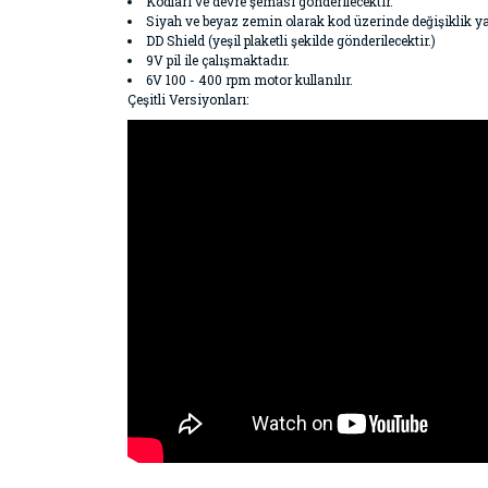
Kodları ve devre şeması gönderilecektir.
Siyah ve beyaz zemin olarak kod üzerinde değişiklik ya
DD Shield (yeşil plaketli şekilde gönderilecektir.)
9V pil ile çalışmaktadır.
6V 100 - 400 rpm motor kullanılır.
Çeşitli Versiyonları: