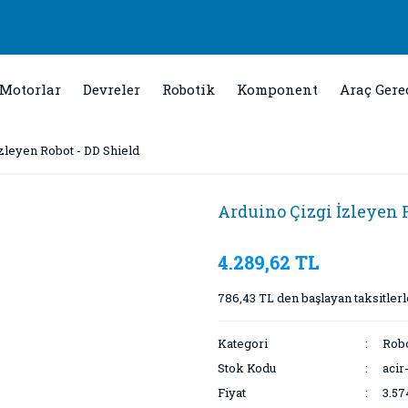
Motorlar
Devreler
Robotik
Komponent
Araç Gere
zleyen Robot - DD Shield
Arduino Çizgi İzleyen R
4.289,62 TL
786,43 TL den başlayan taksitlerl
Kategori
Robo
Stok Kodu
acir
Fiyat
3.57