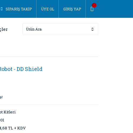
SİPARİŞ TAKİP
ÜYE OL
GİRİŞ YAP
çler
obot - DD Shield
e!
t Kitleri
-01
4,68 TL + KDV