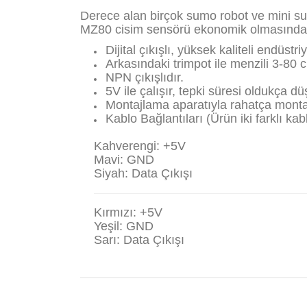
Derece alan birçok sumo robot ve mini su
MZ80 cisim sensörü ekonomik olmasından d
Dijital çıkışlı, yüksek kaliteli endüstr
Arkasındaki trimpot ile menzili 3-80 
NPN çıkışlıdır.
5V ile çalışır, tepki süresi oldukça dü
Montajlama aparatıyla rahatça montaj
Kablo Bağlantıları (Ürün iki farklı ka
Kahverengi: +5V
Mavi: GND
Siyah: Data Çıkışı
Kırmızı: +5V
Yeşil: GND
Sarı: Data Çıkışı
Bu ürünün fiyat bilgisi, resim, ürün açıklamaların
Görüş ve önerileriniz için teşekkür ederiz.