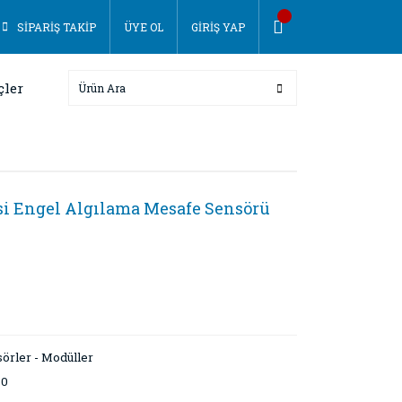
SİPARİŞ TAKİP
ÜYE OL
GİRİŞ YAP
çler
si Engel Algılama Mesafe Sensörü
örler - Modüller
0