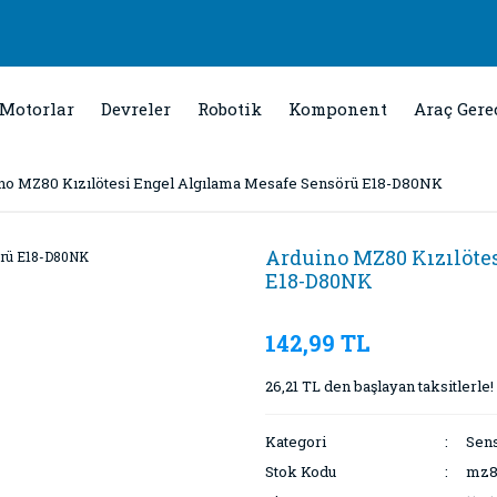
Motorlar
Devreler
Robotik
Komponent
Araç Gere
no MZ80 Kızılötesi Engel Algılama Mesafe Sensörü E18-D80NK
Arduino MZ80 Kızılöte
E18-D80NK
142,99 TL
26,21 TL den başlayan taksitlerle!
Kategori
Sens
Stok Kodu
mz8