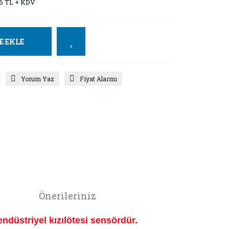
16 TL + KDV
E EKLE
Yorum Yaz
Fiyat Alarmı
Önerileriniz
 endüstriyel kızılötesi sensördür.