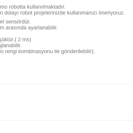
mo robotta kullanılmaktadır.
olayı robot projelerinizde kullanmanızı öneriyoruz.
iyel sensördür.
cm arasında ayarlanabilir.
şüktür.( 2 ms)
lanabilir.
blo rengi kombinasyonu ile gönderilebilir);
da ve diğer konularda yetersiz gördüğünüz noktaları öneri formunu kullana
Bu ürüne ilk yorumu siz yapın!