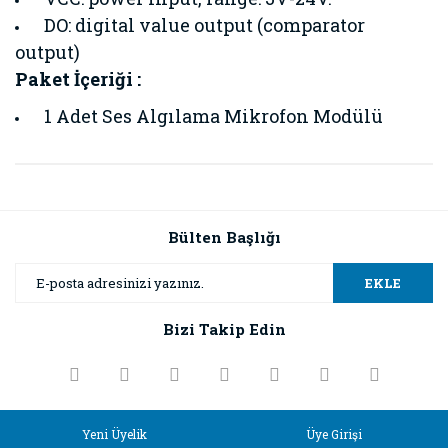
DO: digital value output (comparator
output)
Paket İçeriği :
1 Adet Ses Algılama Mikrofon Modülü
Bu ürünün fiyat bilgisi, resim, ürün açıklamalarında ve diğer
konularda yetersiz gördüğünüz noktaları öneri formunu
Bu ürüne ilk yorumu siz yapın!
kullanarak tarafımıza iletebilirsiniz.
Görüş ve önerileriniz için teşekkür ederiz.
Bülten Başlığı
Yorum Yaz
Ürün resmi kalitesiz, bozuk veya görüntülenemiyor.
EKLE
Ürün açıklamasında eksik bilgiler bulunuyor.
Bizi Takip Edin
Ürün bilgilerinde hatalar bulunuyor.
Ürün fiyatı diğer sitelerden daha pahalı.
Bu ürüne benzer farklı alternatifler olmalı.
Yeni Üyelik
Üye Girişi