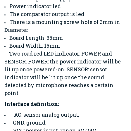
Power indicator led
The comparator output is led
There is a mounting screw hole of 3mm in
Diameter
Board Length: 35mm
Board Width: 15mm
Two road red LED indicator: POWER and
SENSOR. POWER: the power indicator will be
lit up once powered-on. SENSOR: sensor
indicator will be lit up once the sound
detected by microphone reaches a certain
point.
Interface definition:
AO: sensor analog output;
GND: ground;
VCC: power input, range: 3V-24V.