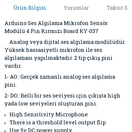
Ürün Bilgisi
Yorumlar
Taksit Se
Arduino Ses Algılama Mikrofon Sensör
Modülü 4 Pin Kırmızı Board KY-037
Analog veya dijital ses algılama modülüdür.
Yüksek hassasiyetli mikrofon ile ses
algılaması yapılmaktadır. 2 tip çıkış pini
vardır.
1- AO : Gerçek zamanlı analog ses algılama
pini.
2- DO : Belli bir ses seviyesi için çıkışta high
yada low seviyeleri oluşturan pini.
High Sensitivity Microphone
There is a threshold level output flip
Use 5v DC power supply