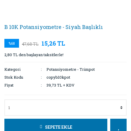
B 10K Potansiyometre - Siyah Başlıklı
15,26 TL
%68
47,68 TL
2,80 TL den başlayan taksitlerle!
Kategori
Potansiyometre - Trimpot
Stok Kodu
copyb10kpot
Fiyat
39,73 TL + KDV
SEPETE EKLE