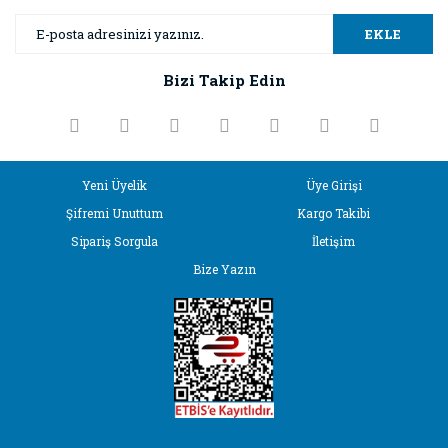
Yorum Yaz
Ürün resmi kalitesiz, bozuk veya görüntülenemiyor.
EKLE
Ürün açıklamasında eksik bilgiler bulunuyor.
Bizi Takip Edin
Ürün bilgilerinde hatalar bulunuyor.
Ürün fiyatı diğer sitelerden daha pahalı.
Bu ürüne benzer farklı alternatifler olmalı.
Yeni Üyelik
Üye Girişi
Şifremi Unuttum
Kargo Takibi
Sipariş Sorgula
İletişim
Bize Yazın
Gönder