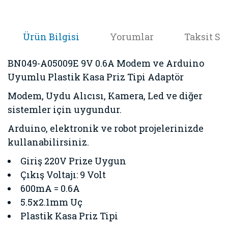
Ürün Bilgisi
Yorumlar
Taksit Se
BN049-A05009E 9V 0.6A Modem ve Arduino
Uyumlu Plastik Kasa Priz Tipi Adaptör
Modem, Uydu Alıcısı, Kamera, Led ve diğer
sistemler için uygundur.
Arduino, elektronik ve robot projelerinizde
kullanabilirsiniz.
Giriş 220V Prize Uygun
Çıkış Voltajı: 9 Volt
600mA = 0.6A
5.5x2.1mm Uç
Plastik Kasa Priz Tipi