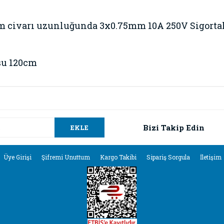
m civarı uzunluğunda 3x0.75mm 10A 250V Sigortal
osu 120cm
da ve diğer konularda yetersiz gördüğünüz noktaları öneri formunu kullana
Bu ürüne ilk yorumu siz yapın!
.
Bizi Takip Edin
EKLE
Yorum Yaz
Üye Girişi
Şifremi Unuttum
Kargo Takibi
Sipariş Sorgula
İletişim