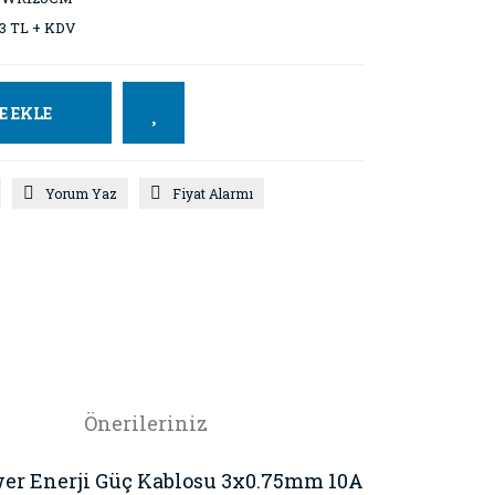
3 TL + KDV
E EKLE
Yorum Yaz
Fiyat Alarmı
Önerileriniz
Power Enerji Güç Kablosu 3x0.75mm 10A