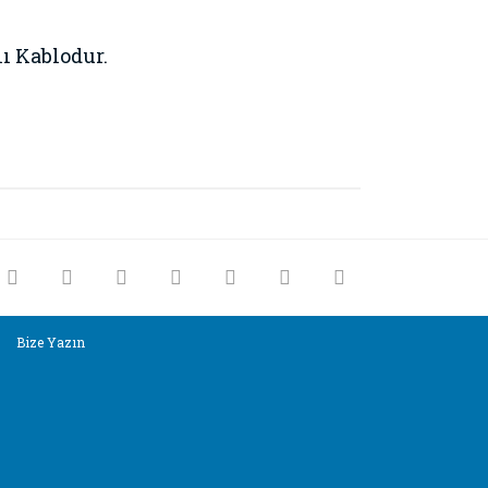
ı Kablodur.
rak tarafımıza iletebilirsiniz.
Bize Yazın