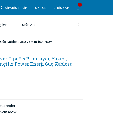
SİPARİŞ TAKİP
ÜYE OL
GİRİŞ YAP
çler
rji Güç Kablosu 3x0.75mm 10A 250V
r Tipi Fiş Bilgisayar, Yazıcı,
 İngiliz Power Enerji Güç Kablosu
 Gereçler
PWR120CM