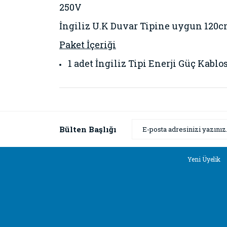
250V
İngiliz U.K Duvar Tipine uygun 120c
Paket İçeriği
1 adet İngiliz Tipi Enerji Güç Kabl
Bu ürünün fiyat bilgisi, resim, ürün açıklamaların
Görüş ve önerileriniz için teşekkür ederiz.
Ürün resmi kalitesiz, bozuk veya görüntülenemiyor
Bülten Başlığı
Ürün açıklamasında eksik bilgiler bulunuyor.
Ürün bilgilerinde hatalar bulunuyor.
Yeni Üyelik
Ürün fiyatı diğer sitelerden daha pahalı.
Bu ürüne benzer farklı alternatifler olmalı.