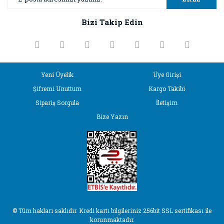
Ürün açıklamasında eksik bilgiler bulunuyor.
Bizi Takip Edin
Ürün bilgilerinde hatalar bulunuyor.
Ürün fiyatı diğer sitelerden daha pahalı.
Bu ürüne benzer farklı alternatifler olmalı.
Yeni Üyelik
Üye Girişi
Şifremi Unuttum
Kargo Takibi
Sipariş Sorgula
İletişim
Bize Yazın
Gönder
© Tüm hakları saklıdır. Kredi kartı bilgileriniz 256bit SSL sertifikası ile
korunmaktadır.