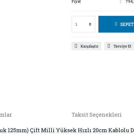
Fiyat
794
SEPET
Karşılaştır
Tavsiye Et
mlar
Taksit Seçenekleri
k 125mm) Çift Milli Yüksek Hızlı 20cm Kablolu 