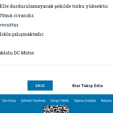
Elle durdurulamayacak şekilde torku yüksektir.
70mA civarıdır.
evcuttur.
tlıkla çalışmaktadır.
ablolu DC Motor
da ve diğer konularda yetersiz gördüğünüz noktaları öneri formunu kullana
Bu ürüne ilk yorumu siz yapın!
.
Bizi Takip Edin
EKLE
Yorum Yaz
Üye Girişi
Şifremi Unuttum
Kargo Takibi
Sipariş Sorgula
İletişim