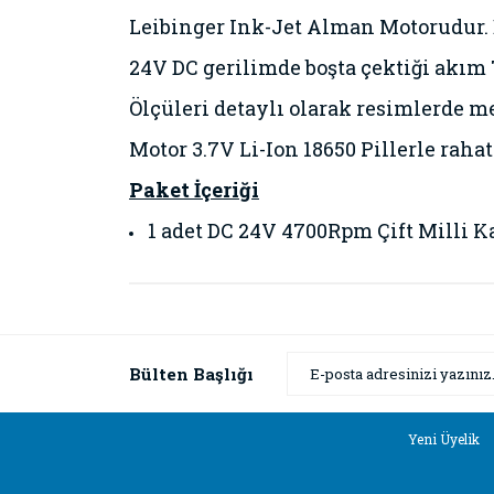
Leibinger Ink-Jet Alman Motorudur. 
24V DC gerilimde boşta çektiği akım 
Ölçüleri detaylı olarak resimlerde m
Motor 3.7V Li-Ion 18650 Pillerle raha
Paket İçeriği
1 adet
DC 24V 4700Rpm Çift Milli K
Bu ürünün fiyat bilgisi, resim, ürün açıklamaların
Görüş ve önerileriniz için teşekkür ederiz.
Ürün resmi kalitesiz, bozuk veya görüntülenemiyor
Bülten Başlığı
Ürün açıklamasında eksik bilgiler bulunuyor.
Ürün bilgilerinde hatalar bulunuyor.
Yeni Üyelik
Ürün fiyatı diğer sitelerden daha pahalı.
Bu ürüne benzer farklı alternatifler olmalı.