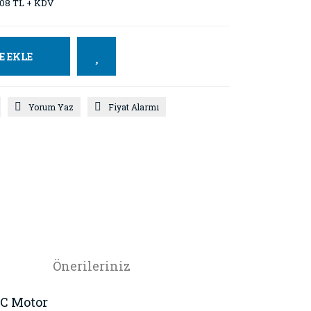
,08 TL + KDV
E EKLE
Yorum Yaz
Fiyat Alarmı
Önerileriniz
DC Motor