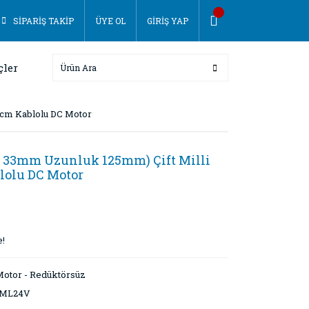
SİPARİŞ TAKİP
ÜYE OL
GİRİŞ YAP
çler
0cm Kablolu DC Motor
 33mm Uzunluk 125mm) Çift Milli
lolu DC Motor
e!
otor - Redüktörsüz
ML24V