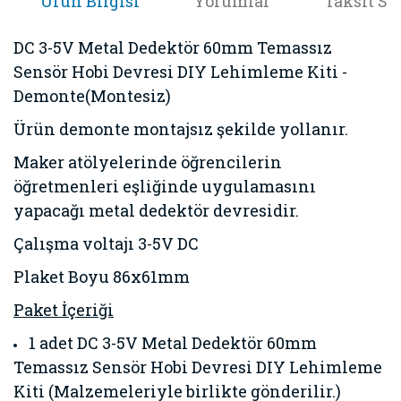
Ürün Bilgisi
Yorumlar
Taksit Se
DC 3-5V Metal Dedektör 60mm Temassız
Sensör Hobi Devresi DIY Lehimleme Kiti -
Demonte(Montesiz)
Ürün demonte montajsız şekilde yollanır.
Maker atölyelerinde öğrencilerin
öğretmenleri eşliğinde uygulamasını
yapacağı metal dedektör devresidir.
Çalışma voltajı 3-5V DC
Plaket Boyu 86x61mm
Paket İçeriği
1 adet DC 3-5V Metal Dedektör 60mm
Temassız Sensör Hobi Devresi DIY Lehimleme
Kiti (Malzemeleriyle birlikte gönderilir.)