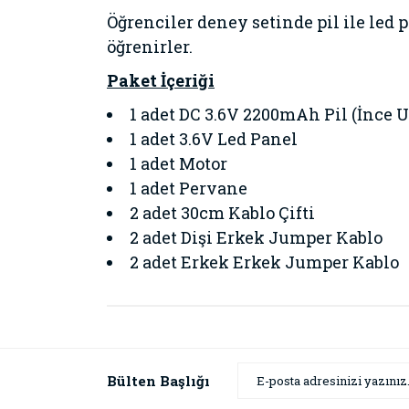
Öğrenciler deney setinde pil ile led 
öğrenirler.
Paket İçeriği
1 adet DC 3.6V 2200mAh Pil (İnce 
1 adet 3.6V Led Panel
1 adet Motor
1 adet Pervane
2 adet 30cm Kablo Çifti
2 adet Dişi Erkek Jumper Kablo
2 adet Erkek Erkek Jumper Kablo
Bu ürünün fiyat bilgisi, resim, ürün açıklamaların
Görüş ve önerileriniz için teşekkür ederiz.
Ürün resmi kalitesiz, bozuk veya görüntülenemiyor
Bülten Başlığı
Ürün açıklamasında eksik bilgiler bulunuyor.