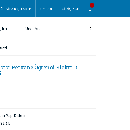
SİPARİŞ TAKİP
ÜYE OL
GİRİŞ YAP
çler
Seti
Motor Pervane Öğrenci Elektrik
i
in Yap Kitleri
ST44