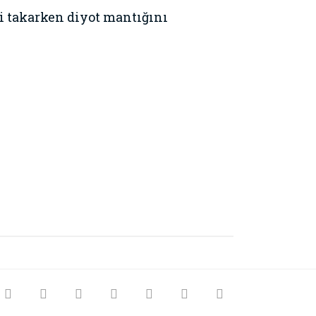
li takarken diyot mantığını
rak tarafımıza iletebilirsiniz.