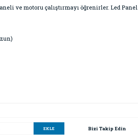
paneli ve motoru çalıştırmayı öğrenirler. Led Pane
Uzun)
da ve diğer konularda yetersiz gördüğünüz noktaları öneri formunu kullana
Bu ürüne ilk yorumu siz yapın!
.
Bizi Takip Edin
EKLE
Yorum Yaz