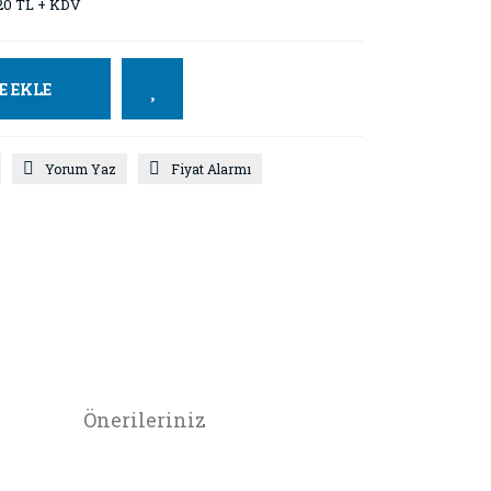
20 TL + KDV
E EKLE
Yorum Yaz
Fiyat Alarmı
Önerileriniz