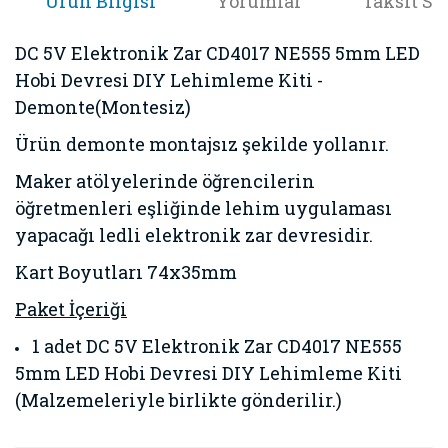
Ürün Bilgisi
Yorumlar
Taksit Se
DC 5V Elektronik Zar CD4017 NE555 5mm LED
Hobi Devresi DIY Lehimleme Kiti -
Demonte(Montesiz)
Ürün demonte montajsız şekilde yollanır.
Maker atölyelerinde öğrencilerin
öğretmenleri eşliğinde lehim uygulaması
yapacağı ledli elektronik zar devresidir.
Kart Boyutları 74x35mm
Paket İçeriği
1 adet DC 5V Elektronik Zar CD4017 NE555
5mm LED Hobi Devresi DIY Lehimleme Kiti
(Malzemeleriyle birlikte gönderilir.)