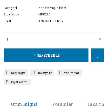
Kategori
Kendin Yap Kitleri
Stok Kodu
HD022C
Fiyat
476,80 TL + KDV
SEPETE EKLE
Karşılaştır
Tavsiye Et
Yorum Yaz
Fiyat Alarmı
Ürün Bilgisi
Yorumlar
Taksit Se