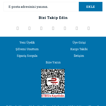
Yorum Yaz
Ürün resmi kalitesiz, bozuk veya görüntülenemiyor.
EKLE
Ürün açıklamasında eksik bilgiler bulunuyor.
Bizi Takip Edin
Ürün bilgilerinde hatalar bulunuyor.
Ürün fiyatı diğer sitelerden daha pahalı.
Bu ürüne benzer farklı alternatifler olmalı.
Yeni Üyelik
Üye Girişi
Şifremi Unuttum
Kargo Takibi
Sipariş Sorgula
İletişim
Bize Yazın
Gönder