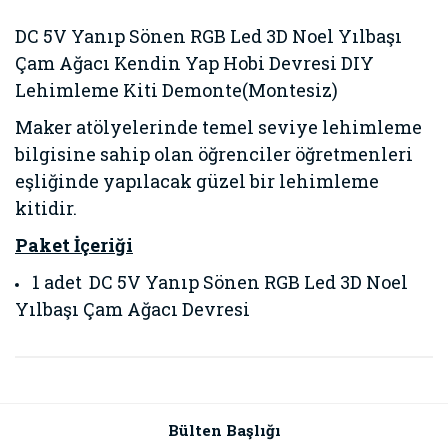
DC 5V Yanıp Sönen RGB Led 3D Noel Yılbaşı
Çam Ağacı Kendin Yap Hobi Devresi DIY
Lehimleme Kiti Demonte(Montesiz)
Maker atölyelerinde temel seviye lehimleme
bilgisine sahip olan öğrenciler öğretmenleri
eşliğinde yapılacak güzel bir lehimleme
kitidir.
Paket İçeriği
1 adet
DC 5V Yanıp Sönen RGB Led 3D Noel
Yılbaşı Çam Ağacı Devresi
Bu ürünün fiyat bilgisi, resim, ürün açıklamalarında ve diğer
konularda yetersiz gördüğünüz noktaları öneri formunu
Bu ürüne ilk yorumu siz yapın!
kullanarak tarafımıza iletebilirsiniz.
Görüş ve önerileriniz için teşekkür ederiz.
Bülten Başlığı