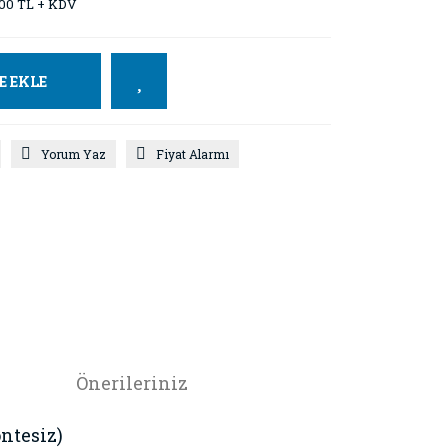
00 TL + KDV
E EKLE
Yorum Yaz
Fiyat Alarmı
Önerileriniz
ntesiz)