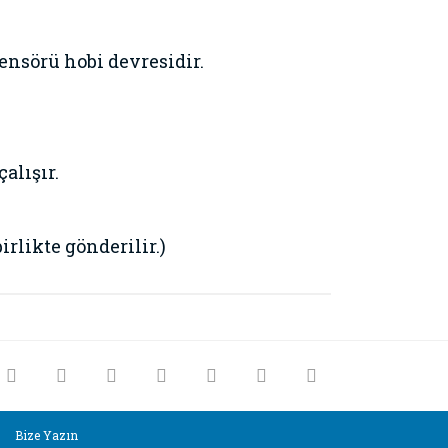
nsörü hobi devresidir.
alışır.
likte gönderilir.)
rak tarafımıza iletebilirsiniz.
Bize Yazın