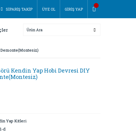
SİPARİŞ TAKİP
ÜYE OL
GİRİŞ YAP
çler
- Demonte(Montesiz)
sörü Kendin Yap Hobi Devresi DIY
nte(Montesiz)
in Yap Kitleri
1-d