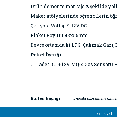
Ürün demonte montajsız şekilde yoll
Maker atölyelerinde öğrencilerin öğ
Çalışma Voltajı 9-12V DC
Plaket Boyutu 48x55mm
Devre ortamda ki LPG, Çakmak Gazı, Do
Paket İçeriği
1 adet
DC 9-12V MQ-4 Gaz Sensörü H
Bu ürünün fiyat bilgisi, resim, ürün açıklamaların
Görüş ve önerileriniz için teşekkür ederiz.
Ürün resmi kalitesiz, bozuk veya görüntülenemiyor
Bülten Başlığı
Ürün açıklamasında eksik bilgiler bulunuyor.
Ürün bilgilerinde hatalar bulunuyor.
Yeni Üyelik