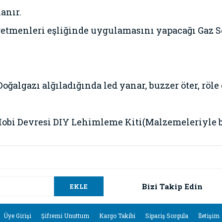
anır.
retmenleri eşliğinde uygulamasını yapacağı Gaz Se
ğalgazı alğıladığında led yanar, buzzer öter, röle ç
obi Devresi DIY Lehimleme Kiti(Malzemeleriyle bir
da ve diğer konularda yetersiz gördüğünüz noktaları öneri formunu kullana
Bu ürüne ilk yorumu siz yapın!
.
Bizi Takip Edin
EKLE
Yorum Yaz
Üye Girişi
Şifremi Unuttum
Kargo Takibi
Sipariş Sorgula
İletişim