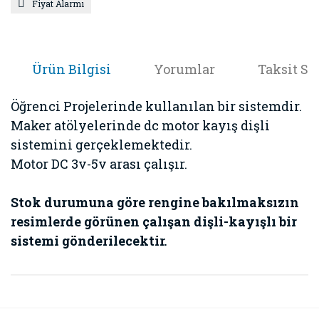
Fiyat Alarmı
Ürün Bilgisi
Yorumlar
Taksit Se
Öğrenci Projelerinde kullanılan bir sistemdir.
Maker atölyelerinde dc motor kayış dişli
sistemini gerçeklemektedir.
Motor DC 3v-5v arası çalışır.
Stok durumuna göre rengine bakılmaksızın
resimlerde görünen çalışan dişli-kayışlı bir
sistemi gönderilecektir.
Bu ürünün fiyat bilgisi, resim, ürün açıklamalarında ve diğer
konularda yetersiz gördüğünüz noktaları öneri formunu
Bu ürüne ilk yorumu siz yapın!
kullanarak tarafımıza iletebilirsiniz.