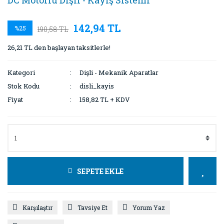
DC Motorlu Dişli - Kayış Sistemi
142,94 TL
%25
190,58 TL
26,21 TL den başlayan taksitlerle!
Kategori
Dişli - Mekanik Aparatlar
Stok Kodu
disli_kayis
Fiyat
158,82 TL + KDV
SEPETE EKLE
Karşılaştır
Tavsiye Et
Yorum Yaz