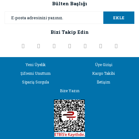
Görüş ve önerileriniz için teşekkür ederiz.
Bülten Başlığı
Yorum Yaz
Ürün resmi kalitesiz, bozuk veya görüntülenemiyor.
EKLE
Ürün açıklamasında eksik bilgiler bulunuyor.
Bizi Takip Edin
Ürün bilgilerinde hatalar bulunuyor.
Ürün fiyatı diğer sitelerden daha pahalı.
Bu ürüne benzer farklı alternatifler olmalı.
Yeni Üyelik
Üye Girişi
Şifremi Unuttum
Kargo Takibi
Sipariş Sorgula
İletişim
Bize Yazın
Gönder