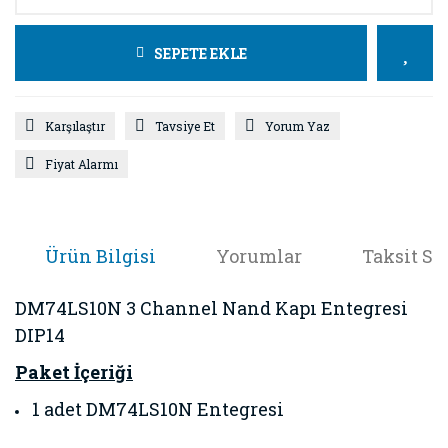
SEPETE EKLE
Karşılaştır
Tavsiye Et
Yorum Yaz
Fiyat Alarmı
Ürün Bilgisi
Yorumlar
Taksit Se
DM74LS10N 3 Channel Nand Kapı Entegresi
DIP14
Paket İçeriği
1 adet DM74LS10N Entegresi