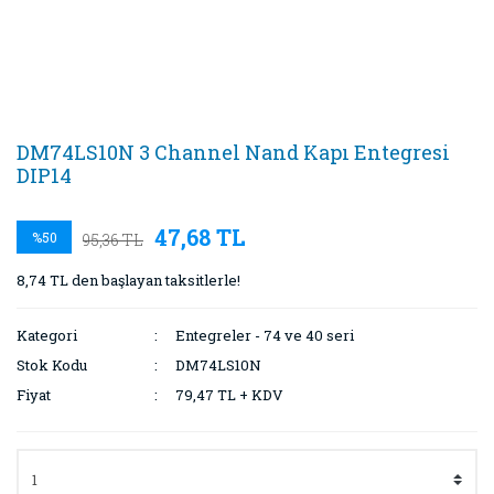
DM74LS10N 3 Channel Nand Kapı Entegresi
DIP14
47,68 TL
%50
95,36 TL
8,74 TL den başlayan taksitlerle!
Kategori
Entegreler - 74 ve 40 seri
Stok Kodu
DM74LS10N
Fiyat
79,47 TL + KDV