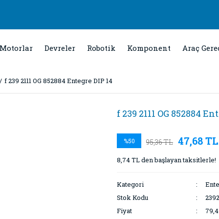
Motorlar
Devreler
Robotik
Komponent
Araç Gere
f 239 2111 OG 852884 Entegre DIP 14
f 239 2111 OG 852884 En
47,68 TL
%50
95,36 TL
8,74 TL den başlayan taksitlerle!
Kategori
Ente
Stok Kodu
2392
Fiyat
79,4