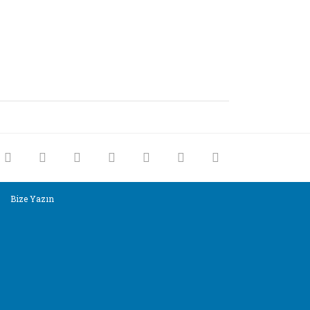
rak tarafımıza iletebilirsiniz.
Bize Yazın