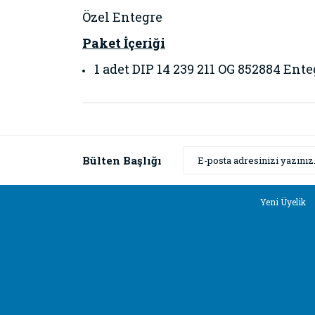
Özel Entegre
Paket İçeriği
1 adet DIP 14 239 211 OG 852884 Ente
Bu ürünün fiyat bilgisi, resim, ürün açıklamaların
Görüş ve önerileriniz için teşekkür ederiz.
Ürün resmi kalitesiz, bozuk veya görüntülenemiyor
Bülten Başlığı
Ürün açıklamasında eksik bilgiler bulunuyor.
Ürün bilgilerinde hatalar bulunuyor.
Yeni Üyelik
Ürün fiyatı diğer sitelerden daha pahalı.
Bu ürüne benzer farklı alternatifler olmalı.