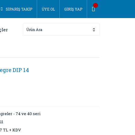
SİPARİŞ TAKİP
ÜYE OL
GİRİŞ YAP
çler
tegre DIP 14
greler - 74 ve 40 seri
11
7 TL + KDV