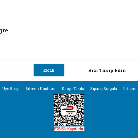
gre
da ve diğer konularda yetersiz gördüğünüz noktaları öneri formunu kullana
Bu ürüne ilk yorumu siz yapın!
.
Bizi Takip Edin
EKLE
Yorum Yaz
Üye Girişi
Şifremi Unuttum
Kargo Takibi
Sipariş Sorgula
İletişim