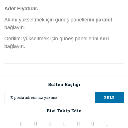
Adet Fiyatıdır.
Akımı yükseltmek için güneş panellerini
paralel
bağlayın.
Gerilimi yükseltmek için güneş panellerini
seri
bağlayın.
Bu ürünün fiyat bilgisi, resim, ürün açıklamalarında ve diğer
konularda yetersiz gördüğünüz noktaları öneri formunu
Bu ürüne ilk yorumu siz yapın!
kullanarak tarafımıza iletebilirsiniz.
Görüş ve önerileriniz için teşekkür ederiz.
Bülten Başlığı
Yorum Yaz
Ürün resmi kalitesiz, bozuk veya görüntülenemiyor.
EKLE
Ürün açıklamasında eksik bilgiler bulunuyor.
Bizi Takip Edin
Ürün bilgilerinde hatalar bulunuyor.
Ürün fiyatı diğer sitelerden daha pahalı.