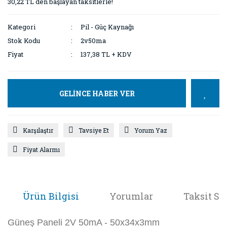
30,22 TL den başlayan taksitlerle!
Kategori
Pil - Güç Kaynağı
Stok Kodu
2v50ma
Fiyat
137,38 TL + KDV
GELİNCE HABER VER
Karşılaştır
Tavsiye Et
Yorum Yaz
Fiyat Alarmı
Ürün Bilgisi
Yorumlar
Taksit Se
Güneş Paneli 2V 50mA - 50x34x3mm