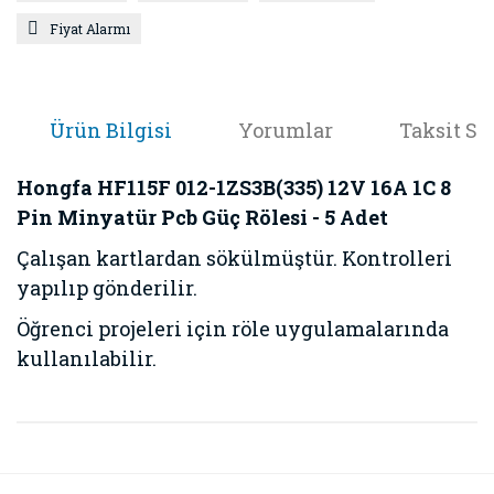
Fiyat Alarmı
Ürün Bilgisi
Yorumlar
Taksit Se
Hongfa HF115F 012-1ZS3B(335) 12V 16A 1C 8
Pin Minyatür Pcb Güç Rölesi - 5 Adet
Çalışan kartlardan sökülmüştür. Kontrolleri
yapılıp gönderilir.
Öğrenci projeleri için röle uygulamalarında
kullanılabilir.
Bu ürünün fiyat bilgisi, resim, ürün açıklamalarında ve diğer
konularda yetersiz gördüğünüz noktaları öneri formunu
Bu ürüne ilk yorumu siz yapın!
kullanarak tarafımıza iletebilirsiniz.
Görüş ve önerileriniz için teşekkür ederiz.