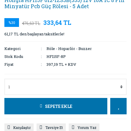
Hongfa HF115F 012-1ZS3B(335) 12V 16A 1C 8 Pin
Minyatür Pcb Güç Rölesi - 5 Adet
333,64 TL
%30
476,63 TL
61,17 TL den başlayan taksitlerle!
Kategori
Röle - Hoparlör - Buzzer
Stok Kodu
HF115F-8P
Fiyat
397,19 TL + KDV
SEPETE EKLE
Karşılaştır
Tavsiye Et
Yorum Yaz