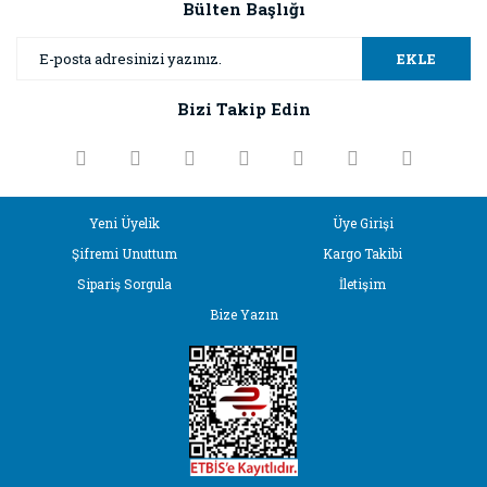
Bülten Başlığı
Yorum Yaz
Ürün resmi kalitesiz, bozuk veya görüntülenemiyor.
EKLE
Ürün açıklamasında eksik bilgiler bulunuyor.
Bizi Takip Edin
Ürün bilgilerinde hatalar bulunuyor.
Ürün fiyatı diğer sitelerden daha pahalı.
Bu ürüne benzer farklı alternatifler olmalı.
Yeni Üyelik
Üye Girişi
Şifremi Unuttum
Kargo Takibi
Sipariş Sorgula
İletişim
Bize Yazın
Gönder