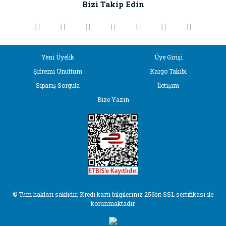
Bizi Takip Edin
Ürün bilgilerinde hatalar bulunuyor.
Ürün fiyatı diğer sitelerden daha pahalı.
Bu ürüne benzer farklı alternatifler olmalı.
Yeni Üyelik
Üye Girişi
Şifremi Unuttum
Kargo Takibi
Sipariş Sorgula
İletişim
Bize Yazın
Gönder
© Tüm hakları saklıdır. Kredi kartı bilgileriniz 256bit SSL sertifikası ile
korunmaktadır.