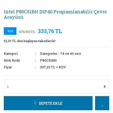
Intel P80C51BH DIP40 Programlanabilir Çevre
Arayüzü
333,76 TL
%30
476,80 TL
61,19 TL den başlayan taksitlerle!
Kategori
Entegreler - 74 ve 40 seri
Stok Kodu
P80C51BH
Fiyat
397,33 TL + KDV
SEPETE EKLE