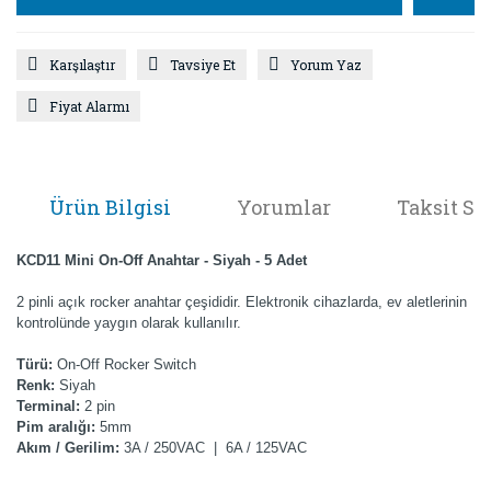
Karşılaştır
Tavsiye Et
Yorum Yaz
Fiyat Alarmı
Ürün Bilgisi
Yorumlar
Taksit Se
KCD11 Mini On-Off Anahtar - Siyah - 5 Adet
2 pinli açık rocker anahtar çeşididir. Elektronik cihazlarda, ev aletlerinin
kontrolünde yaygın olarak kullanılır.
Türü:
On-Off Rocker Switch
Renk:
Siyah
Terminal:
2 pin
Pim aralığı:
5mm
Akım / Gerilim:
3A / 250VAC | 6A / 125VAC