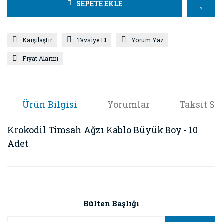
SEPETE EKLE
Karşılaştır
Tavsiye Et
Yorum Yaz
Fiyat Alarmı
Ürün Bilgisi
Yorumlar
Taksit Se
Krokodil Timsah Ağzı Kablo Büyük Boy - 10
Adet
Bu ürünün fiyat bilgisi, resim, ürün açıklamalarında ve diğer
konularda yetersiz gördüğünüz noktaları öneri formunu
Bu ürüne ilk yorumu siz yapın!
kullanarak tarafımıza iletebilirsiniz.
Görüş ve önerileriniz için teşekkür ederiz.
Bülten Başlığı
Yorum Yaz