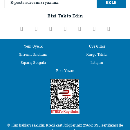
Ürün resmi kalitesiz, bozuk veya görüntülenemiyor.
EKLE
Ürün açıklamasında eksik bilgiler bulunuyor.
Bizi Takip Edin
Ürün bilgilerinde hatalar bulunuyor.
Ürün fiyatı diğer sitelerden daha pahalı.
Bu ürüne benzer farklı alternatifler olmalı.
Yeni Üyelik
Üye Girişi
Şifremi Unuttum
Kargo Takibi
Sipariş Sorgula
İletişim
Bize Yazın
Gönder
© Tüm hakları saklıdır. Kredi kartı bilgileriniz 256bit SSL sertifikası ile