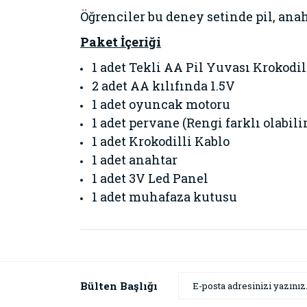
Öğrenciler bu deney setinde pil, anah
Paket İçeriği
1 adet Tekli AA Pil Yuvası Krokodi
2 adet AA kılıfında 1.5V
1 adet oyuncak motoru
1 adet pervane (Rengi farklı olabilir
1 adet Krokodilli Kablo
1 adet anahtar
1 adet 3V Led Panel
1 adet muhafaza kutusu
Bu ürünün fiyat bilgisi, resim, ürün açıklamaların
Görüş ve önerileriniz için teşekkür ederiz.
Ürün resmi kalitesiz, bozuk veya görüntülenemiyor
Bülten Başlığı
Ürün açıklamasında eksik bilgiler bulunuyor.