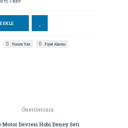
53 TL + KDV
E EKLE
Yorum Yaz
Fiyat Alarmı
Önerileriniz
e Motor Devresi Hobi Deney Seti