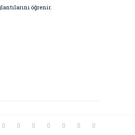
lantılarını öğrenir.
rak tarafımıza iletebilirsiniz.