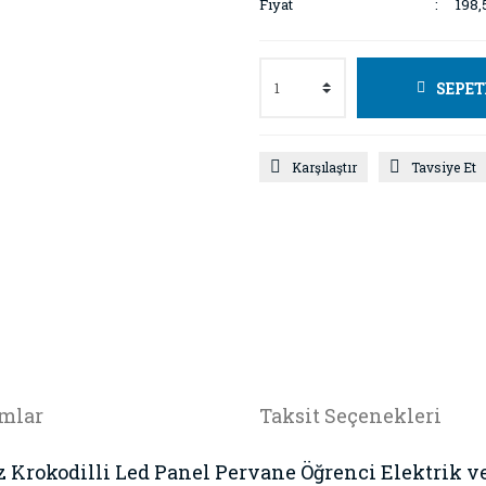
Fiyat
198,
SEPET
Karşılaştır
Tavsiye Et
mlar
Taksit Seçenekleri
z Krokodilli Led Panel Pervane Öğrenci Elektrik v