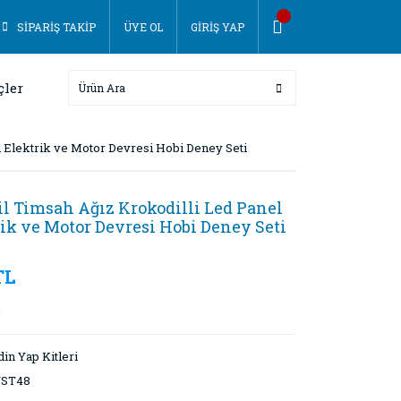
SİPARİŞ TAKİP
ÜYE OL
GİRİŞ YAP
çler
i Elektrik ve Motor Devresi Hobi Deney Seti
il Timsah Ağız Krokodilli Led Panel
ik ve Motor Devresi Hobi Deney Seti
TL
!
in Yap Kitleri
ST48