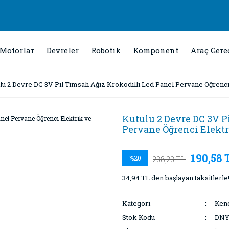
Motorlar
Devreler
Robotik
Komponent
Araç Gere
lu 2 Devre DC 3V Pil Timsah Ağız Krokodilli Led Panel Pervane Öğrenc
Kutulu 2 Devre DC 3V P
Pervane Öğrenci Elektr
190,58 
%20
238,23 TL
34,94 TL den başlayan taksitlerle
Kategori
Kend
Stok Kodu
DNY