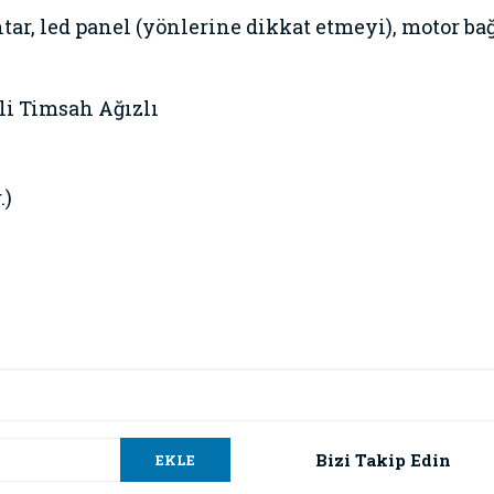
tar, led panel (yönlerine dikkat etmeyi), motor bağ
lli Timsah Ağızlı
.)
da ve diğer konularda yetersiz gördüğünüz noktaları öneri formunu kullana
Bu ürüne ilk yorumu siz yapın!
.
Bizi Takip Edin
EKLE
Yorum Yaz