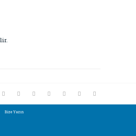
ir.
rak tarafımıza iletebilirsiniz.
Bize Yazın