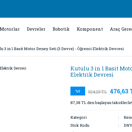
Motorlar
Devreler
Robotik
Komponent
Araç Gere
lu 3 in 1 Basit Motor Deney Seti (3 Devre) - Öğrenci Elektrik Devresi
Kutulu 3 in 1 Basit Moto
Elektrik Devresi
476,63 
%9
524,29 TL
87,38 TL den başlayan taksitlerle
Kategori
Kend
Stok Kodu
DNY