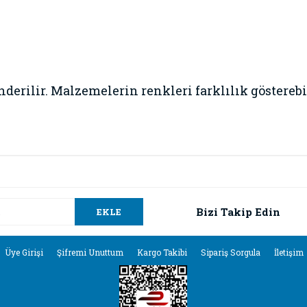
erilir. Malzemelerin renkleri farklılık gösterebil
da ve diğer konularda yetersiz gördüğünüz noktaları öneri formunu kullana
Bu ürüne ilk yorumu siz yapın!
.
Bizi Takip Edin
EKLE
Yorum Yaz
Üye Girişi
Şifremi Unuttum
Kargo Takibi
Sipariş Sorgula
İletişim