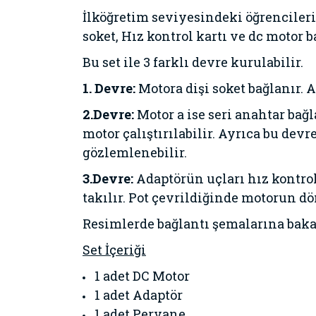
İlköğretim seviyesindeki öğrencileri
soket, Hız kontrol kartı ve dc motor b
Bu set ile 3 farklı devre kurulabilir.
1. Devre:
Motora dişi soket bağlanır. 
2.Devre:
Motor a ise seri anahtar bağl
motor çalıştırılabilir. Ayrıca bu d
gözlemlenebilir.
3.Devre:
Adaptörün uçları hız kontrol 
takılır. Pot çevrildiğinde motorun dö
Resimlerde bağlantı şemalarına bakab
Set İçeriği
1 adet DC Motor
1 adet Adaptör
1 adet Pervane