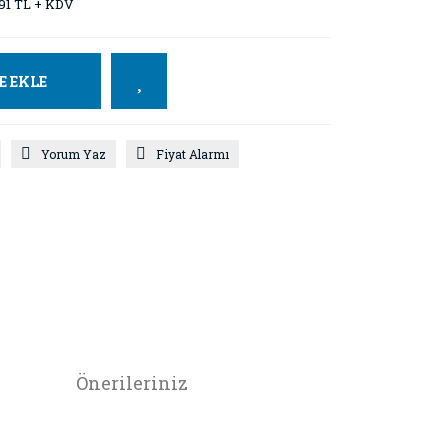
91 TL + KDV
E EKLE
Yorum Yaz
Fiyat Alarmı
Önerileriniz