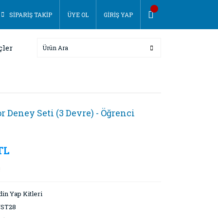
SİPARİŞ TAKİP
ÜYE OL
GİRİŞ YAP
çler
r Deney Seti (3 Devre) - Öğrenci
TL
!
in Yap Kitleri
ST28