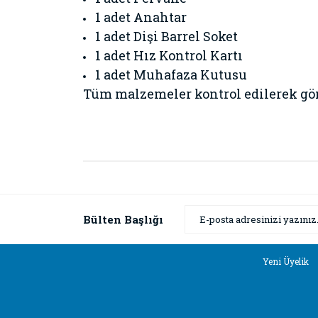
1 adet Anahtar
1 adet Dişi Barrel Soket
1 adet Hız Kontrol Kartı
1 adet Muhafaza Kutusu
Tüm malzemeler kontrol edilerek gönd
Bu ürünün fiyat bilgisi, resim, ürün açıklamaların
Görüş ve önerileriniz için teşekkür ederiz.
Ürün resmi kalitesiz, bozuk veya görüntülenemiyor
Bülten Başlığı
Ürün açıklamasında eksik bilgiler bulunuyor.
Ürün bilgilerinde hatalar bulunuyor.
Yeni Üyelik
Ürün fiyatı diğer sitelerden daha pahalı.
Bu ürüne benzer farklı alternatifler olmalı.