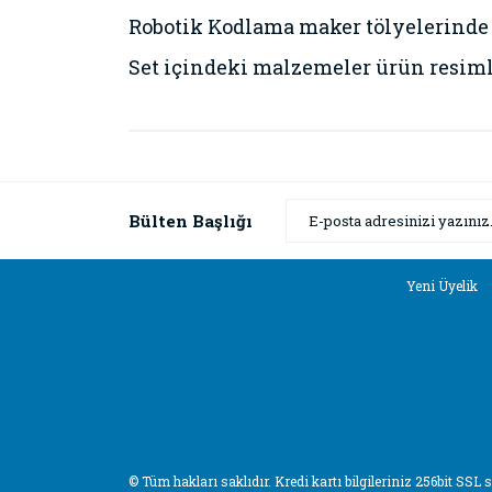
Robotik Kodlama maker tölyelerinde 
Set içindeki malzemeler ürün resim
Bu ürünün fiyat bilgisi, resim, ürün açıklamaların
Görüş ve önerileriniz için teşekkür ederiz.
Ürün resmi kalitesiz, bozuk veya görüntülenemiyor
Bülten Başlığı
Ürün açıklamasında eksik bilgiler bulunuyor.
Ürün bilgilerinde hatalar bulunuyor.
Yeni Üyelik
Ürün fiyatı diğer sitelerden daha pahalı.
Bu ürüne benzer farklı alternatifler olmalı.
© Tüm hakları saklıdır. Kredi kartı bilgileriniz 256bit SSL 