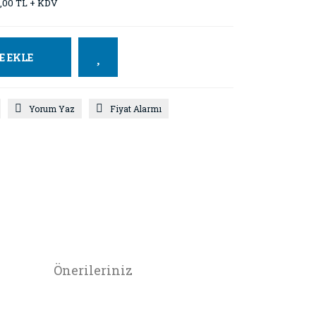
2,00 TL + KDV
E EKLE
Yorum Yaz
Fiyat Alarmı
Önerileriniz