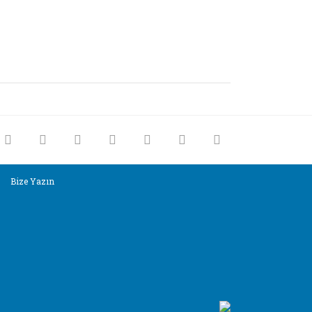
rak tarafımıza iletebilirsiniz.
Bize Yazın