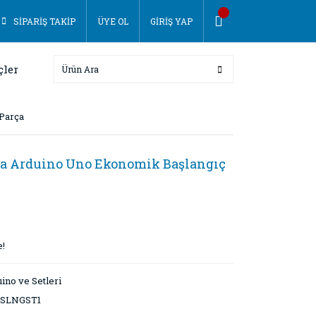
SİPARİŞ TAKİP
ÜYE OL
GİRİŞ YAP
çler
 Parça
ma Arduino Uno Ekonomik Başlangıç
e!
ino ve Setleri
SLNGST1