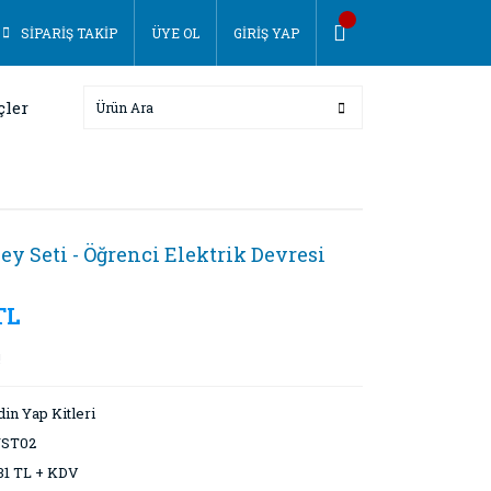
SİPARİŞ TAKİP
ÜYE OL
GİRİŞ YAP
çler
y Seti - Öğrenci Elektrik Devresi
TL
!
in Yap Kitleri
ST02
31 TL + KDV