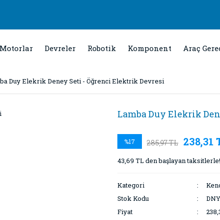
Motorlar
Devreler
Robotik
Komponent
Araç Gere
a Duy Elekrik Deney Seti - Öğrenci Elektrik Devresi
Lamba Duy Elekrik Dene
238,31 
%17
285,97 TL
43,69 TL den başlayan taksitlerle
Kategori
Kend
Stok Kodu
DNY
Fiyat
238,