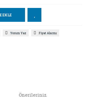
E EKLE
Yorum Yaz
Fiyat Alarmı
Önerileriniz