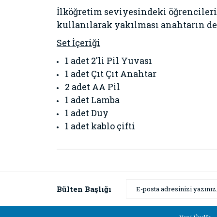
İlköğretim seviyesindeki öğrenciler
kullanılarak yakılması anahtarın dev
Set İçeriği
1 adet 2'li Pil Yuvası
1 adet Çıt Çıt Anahtar
2 adet AA Pil
1 adet Lamba
1 adet Duy
1 adet kablo çifti
Bu ürünün fiyat bilgisi, resim, ürün açıklamaların
Görüş ve önerileriniz için teşekkür ederiz.
Ürün resmi kalitesiz, bozuk veya görüntülenemiyor
Bülten Başlığı
Ürün açıklamasında eksik bilgiler bulunuyor.
Ürün bilgilerinde hatalar bulunuyor.