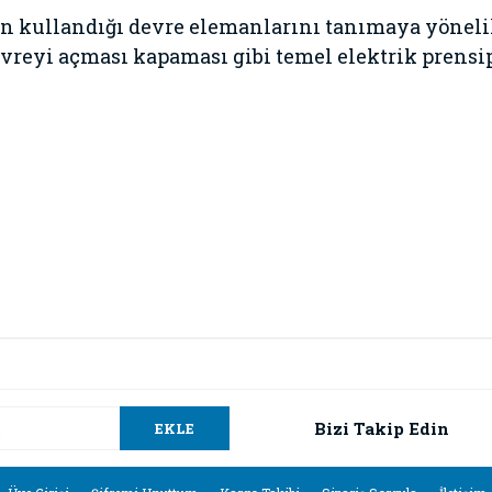
in kullandığı devre elemanlarını tanımaya yöneli
reyi açması kapaması gibi temel elektrik prensip
da ve diğer konularda yetersiz gördüğünüz noktaları öneri formunu kullana
Bu ürüne ilk yorumu siz yapın!
.
Bizi Takip Edin
EKLE
Yorum Yaz