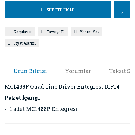
SEPETE EKLE
Karşılaştır
Tavsiye Et
Yorum Yaz
Fiyat Alarmı
Ürün Bilgisi
Yorumlar
Taksit Se
MC1488P Quad Line Driver Entegresi DIP14
Paket İçeriği
1 adet MC1488P Entegresi
Bu ürünün fiyat bilgisi, resim, ürün açıklamalarında ve diğer
konularda yetersiz gördüğünüz noktaları öneri formunu
Bu ürüne ilk yorumu siz yapın!