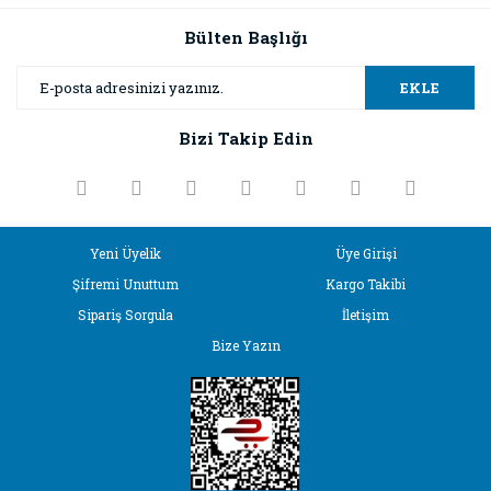
kullanarak tarafımıza iletebilirsiniz.
Görüş ve önerileriniz için teşekkür ederiz.
Bülten Başlığı
Yorum Yaz
Ürün resmi kalitesiz, bozuk veya görüntülenemiyor.
EKLE
Ürün açıklamasında eksik bilgiler bulunuyor.
Bizi Takip Edin
Ürün bilgilerinde hatalar bulunuyor.
Ürün fiyatı diğer sitelerden daha pahalı.
Bu ürüne benzer farklı alternatifler olmalı.
Yeni Üyelik
Üye Girişi
Şifremi Unuttum
Kargo Takibi
Sipariş Sorgula
İletişim
Bize Yazın
Gönder