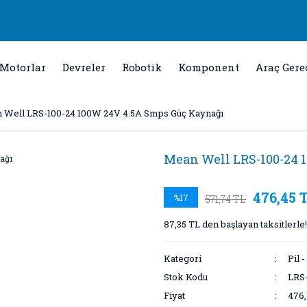
Motorlar
Devreler
Robotik
Komponent
Araç Gere
 Well LRS-100-24 100W 24V 4.5A Smps Güç Kaynağı
Mean Well LRS-100-24 
476,45 
%17
571,74 TL
87,35 TL den başlayan taksitlerle!
Kategori
Pil 
Stok Kodu
LRS
Fiyat
476,