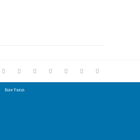
rak tarafımıza iletebilirsiniz.
Bize Yazın