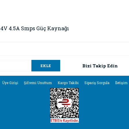
24V 4.5A Smps Güç Kaynağı
da ve diğer konularda yetersiz gördüğünüz noktaları öneri formunu kullana
Bu ürüne ilk yorumu siz yapın!
.
Bizi Takip Edin
EKLE
Yorum Yaz
Üye Girişi
Şifremi Unuttum
Kargo Takibi
Sipariş Sorgula
İletişim