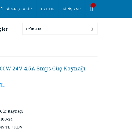
SİPARİŞ TAKİP
ÜYE OL
GİRİŞ YAP
çler
100W 24V 4.5A Smps Güç Kaynağı
TL
- Güç Kaynağı
-100-24
45 TL + KDV