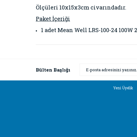
Ölçüleri 10x15x3cm civarındadır.
Paket İçeriği
1 adet
Mean Well LRS-100-24 100W 
Bu ürünün fiyat bilgisi, resim, ürün açıklamaların
Görüş ve önerileriniz için teşekkür ederiz.
Ürün resmi kalitesiz, bozuk veya görüntülenemiyor
Bülten Başlığı
Ürün açıklamasında eksik bilgiler bulunuyor.
Ürün bilgilerinde hatalar bulunuyor.
Yeni Üyelik
Ürün fiyatı diğer sitelerden daha pahalı.
Bu ürüne benzer farklı alternatifler olmalı.