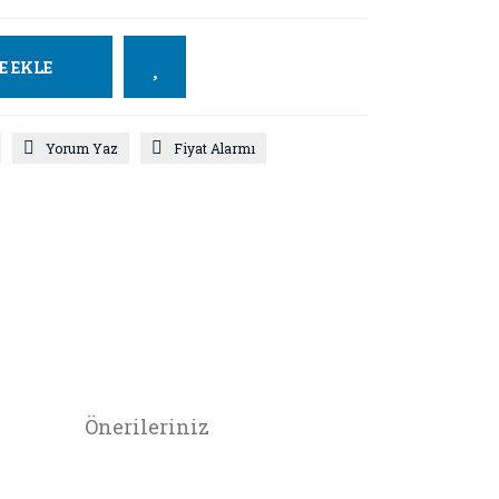
E EKLE
Yorum Yaz
Fiyat Alarmı
Önerileriniz